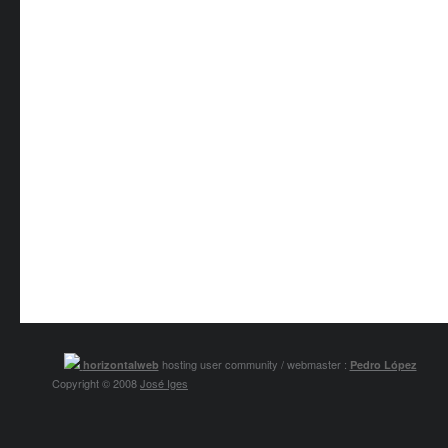
hosting user community / webmaster :
horizontalweb
Pedro López
Copyright © 2008
José Iges