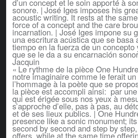
d’un concept et le soin apporté à so
sonore. | José Iges imposes his gre
acoustic writing. It rests at the sam
force of a concept and the care brou
incarnation. | José Iges impone su 
una escritura acústica que se basa
tiempo en la fuerza de un concepto 
que se le da a su encarnación sono
Jacquin
« Le rythme de la pièce One Hundr
notre imaginaire comme le ferait u
l’hommage à la poète que se propos
la pièce est accompli ainsi: par une
qui est érigée sous nos yeux à mesu
s’approche d’elle, pas à pas, au déto
et de ses lieux publics. | One Hund
presence like a sonic monument; its
second by second and step by step, t
offers, while at the same time offeri