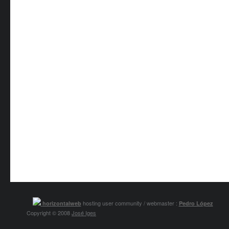
hosting user community / webmaster :
horizontalweb
Pedro López
Copyright © 2008
José Iges