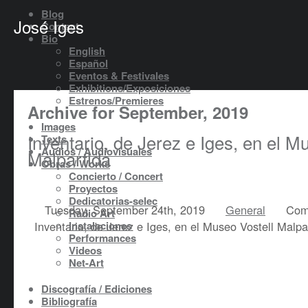
Blog
José Iges
Contact
Bio
English
Español
Eventos & Festivales
Exhibitions/Exposiciones
Estrenos/Premieres
Archive for September, 2019
Images
Inventario, de Jerez e Iges, en el M
Texts
Audios / Audiovisuales
Malpartida
Obras / Works
Concierto / Concert
Proyectos
Dedicatorias-selec
Tuesday, September 24th, 2019
General
Com
Radio Art
Inventario, de Jerez e Iges, en el Museo Vostell Malpa
Instalaciones
Performances
Videos
Net-Art
Discografía / Ediciones
Bibliografía