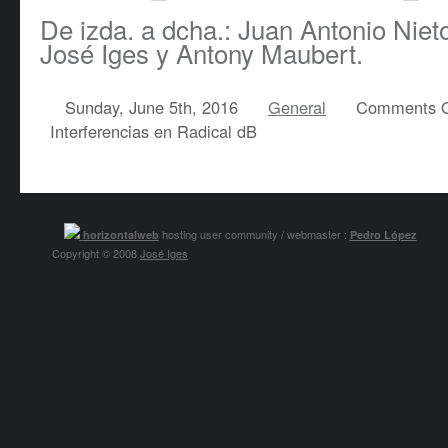
De izda. a dcha.: Juan Antonio Niet
José Iges y Antony Maubert.
Sunday, June 5th, 2016
General
Comments O
Interferencias en Radical dB
hosting user community / webmaster :
horizontalweb
Pedro López
Copyright © 2008
José Iges