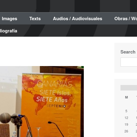
Images
Texts
Audios / Audiovisuales
Obras / W
liografía
Search
M
5
12
19
26