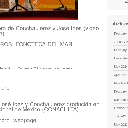
« 
Archiv
obra de Concha Jerez y José Iges (video
a)
February
January 
OROS: FONOTECA DEL MAR
February
November
May 2024
General
Comments Off
on nodos:on en Tenerife
April 2024
March 20
noro
February
November
 José Iges y Concha Jerez producida en
acional de México (CONACULTA)
October 
July 2023
noro -webpage
May 2023