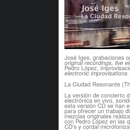
José Iges, grabaciones or
original recordings, live e
Pedro López, improvisaci
electronic improvisations.
La Ciudad Resonante (Th
La versión de concierto 
electrónica en vivo, son
esta versión CD se han e
para ofrecer un trabajo d
mezclas originales realiz
con Pedro López en las q
CD’s y cordal microfoniz