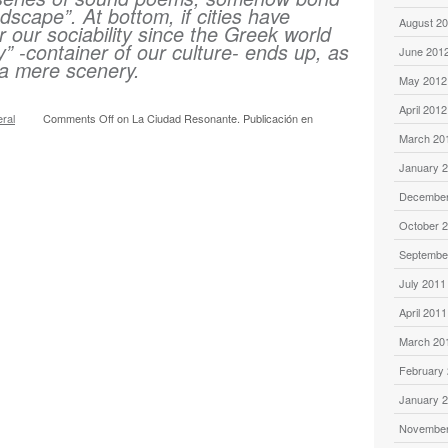
dscape”. At bottom, if cities have
August 2
r our sociability since the Greek world
y” -container of our culture- ends up, as
June 201
o a mere scenery.
May 2012
April 2012
ral
Comments Off
on La Ciudad Resonante. Publicación en
March 20
January 
December
October 
Septembe
July 2011
April 2011
March 20
February
January 
November