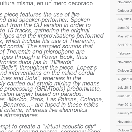
cultura misma, en un mero decorado.
November
October 
s piece features the use of live
und and speaker-performer. Spoken
July 2014
out from the CD version in order to
June 201
o 15 tracks, gathering the original
é Iges and the improvisations performed
May 2014
, which include his use of Theremin,
ed cordal. The sampled sounds that
April 2014
 of Theremin and microphone are
February
y Iges through a Power Book, thus
ronics duos (as in “Billiards”,
November
“Bells”) throughout the piece. Lopez’s
October 
nd interventions on the miked cordal
“Lines and Dots”, whereas in the
August 2
ly carried out studio mixing (by means
nic processing (GRMTools) predominate,
July 2013
ension largely based on paradox.
June 201
ies -Mexico, Paris, Las Palmas, Cologne,
, Benares…- are fused in these mixes
May 2013
 criteria, whereas live electronics
January 
se atmospheres.
November
mpt to create a “virtual acoustic city”
 series of sound poems, somehow bond
October 