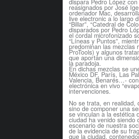
dispara Pedro López con
reasignados por José Ige
ordenador Mac, desarrol
live electronic a lo largo 
“Billar”, “Catedral de Co
disparados por Pedro Ló
el cordal microfonizado 
“Líneas y Puntos”, mientr
predominan las mezclas r
ProTools) y algunos trat
que aportan una dimensi
la paradoja.
En dichas mezclas se une
México DF, París, Las Pa
Valencia, Benarés…- con c
electrónica en vivo “eva
intervenciones.
No se trata, en realidad, 
sino de componer una se
se vinculan a la estética 
ciudad ha venido siendo d
escenario de nuestra soc
de la evidencia de su fr
que la ciudad, contenedo