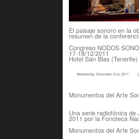
El paisaje sonoro en la 
resumen de la conferenci
Congreso NODOS SON
17-18/12/2011
Hotel San Blas (Tenerife)
Wednesday, December 21st, 2011
Monumentos del Arte So
Una serie radiofónica de
2011 por la Fonoteca N
Monumentos del Arte So