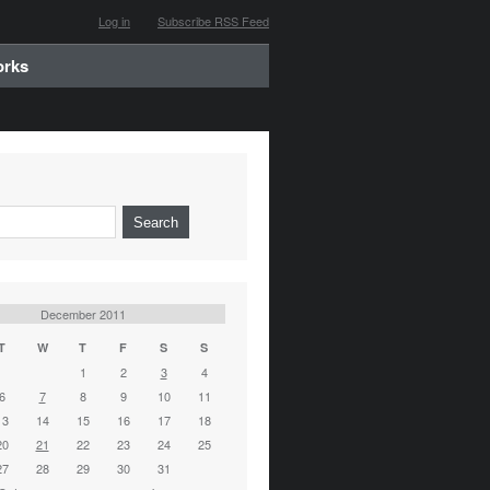
Log in
Subscribe RSS Feed
orks
December 2011
T
W
T
F
S
S
1
2
3
4
6
7
8
9
10
11
13
14
15
16
17
18
20
21
22
23
24
25
27
28
29
30
31