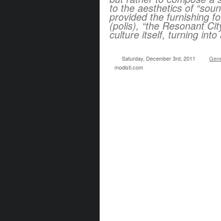
to the aesthetics of “soun
provided the furnishing fo
(polis), “the Resonant Cit
culture itself, turning int
Saturday, December 3rd, 2011
Gene
modisti.com