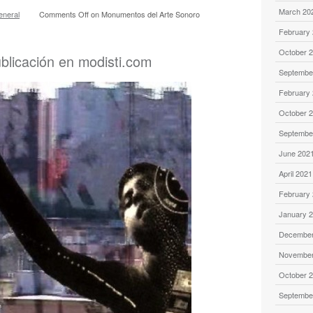
March 20
eneral
Comments Off
on Monumentos del Arte Sonoro
February
October 
blicación en modisti.com
Septembe
February
October 
Septembe
June 202
April 2021
February
January 
December
November
October 
Septembe