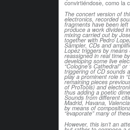
convirtiéndose, como la 
The concert version of thi
electronics, recorded so
fragments have been left 
produce a work divided int
mixing carried out by Jos
together with Pedro Lopez
Sampler, CDs and amplifi
Lopez triggers by means
reassigned in real time b
developing some live elect
“Cologne’s Cathedral” or 
triggering of CD sounds a
play a prominent role in 
remaining pieces previous
of ProTools) and electro
thus adding a poetic dim
Sounds from different cit
Madrid, Havana, Valencia
by means of compositional
“evaporate” many of the
However, this isn’t an atte
but rather to compose a