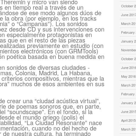
 Theremin y micro van siendo
s en tiempo real a través de un
October 
lándose de ese modo algunos dúos de
June 201
de la obra (por ejemplo, en los tracks
lonia” o “Campanas”). Los sonidos
March 20
pez desde CD y sus intervenciones con
February
son especialmente protagonistas en
as que en el resto de las piezas
January 
ealizadas previamente en estudio (con
amientos electrónicos (con GRMTools)
November
ón poética basada en buena medida en
October 
n sonidos de diversas ciudades -
June 201
lmas, Colonia, Madrid, La Habana,
riterios compositivos, mientras que la
May 2016
pora” muchos de esos ambientes en sus
March 20
February
de crear una “ciudad acústica virtual”,
January 
rie de poemas sonoros que, en parte,
del “soundscape”. En el fondo, si la
June 201
esde el mundo griego (polis) el
April 2015
iabilidad, “La Ciudad Resonante” nace
agmentación, cuando no del hecho de
March 20
r de nuestra cultura, ha terminado