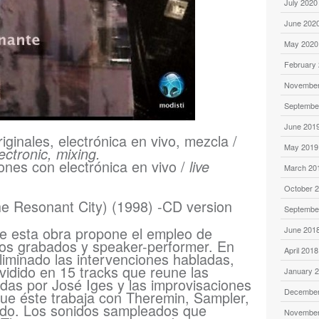
July 2020
June 202
May 2020
February
November
Septembe
June 201
iginales, electrónica en vivo, mezcla /
May 2019
lectronic, mixing.
ones con electrónica en vivo /
live
March 20
October 
e Resonant City) (1998) -CD version
Septembe
de esta obra propone el empleo de
June 201
idos grabados y speaker-performer. En
April 2018
liminado las intervenciones habladas,
ividido en 15 tracks que reune las
January 
adas por José Iges y las improvisaciones
December
ue éste trabaja con Theremin, Sampler,
ado. Los sonidos sampleados que
November