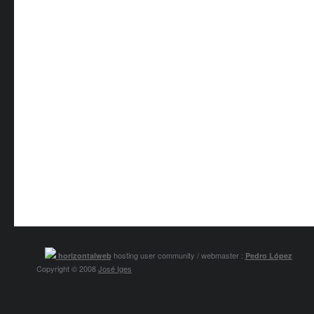
hosting user community / webmaster :
horizontalweb
Pedro López
Copyright © 2008
José Iges