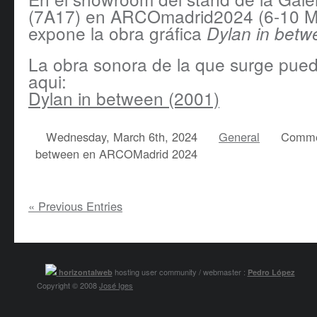
(7A17) en ARCOmadrid2024 (6-10 M
expone la obra gráfica
Dylan in betw
La obra sonora de la que surge pue
aqui:
Dylan in between (2001)
Wednesday, March 6th, 2024
General
Comme
between en ARCOMadrid 2024
« Previous Entries
hosting user community / webmaster :
horizontalweb
Pedro López
Copyright © 2008
José Iges