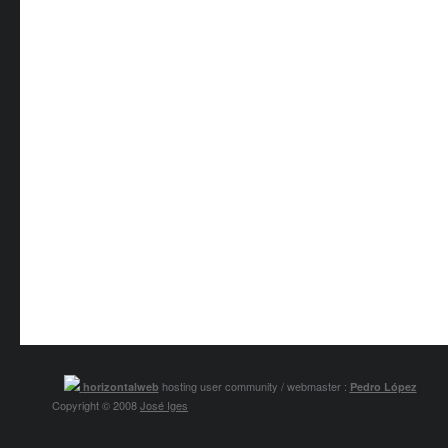
hosting user community / webmaster :
horizontalweb
Pedro López
Copyright © 2008
José Iges