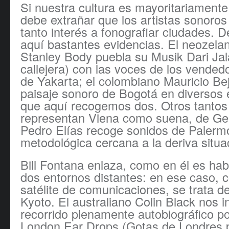
Si nuestra cultura es mayoritariamente
debe extrañar que los artistas sonoro
tanto interés a fonografiar ciudades. 
aquí bastantes evidencias. El neozela
Stanley Body puebla su Musik Dari Ja
callejera) con las voces de los vendedo
de Yakarta; el colombiano Mauricio Bej
paisaje sonoro de Bogotá en diversos e
que aquí recogemos dos. Otros tantos
representan Viena como suena, de G
Pedro Elías recoge sonidos de Palerm
metodológica cercana a la deriva situac
Bill Fontana enlaza, como en él es hab
dos entornos distantes: en ese caso, 
satélite de comunicaciones, se trata d
Kyoto. El australiano Colin Black nos i
recorrido plenamente autobiográfico p
London Ear Drops (Gotas de Londres p