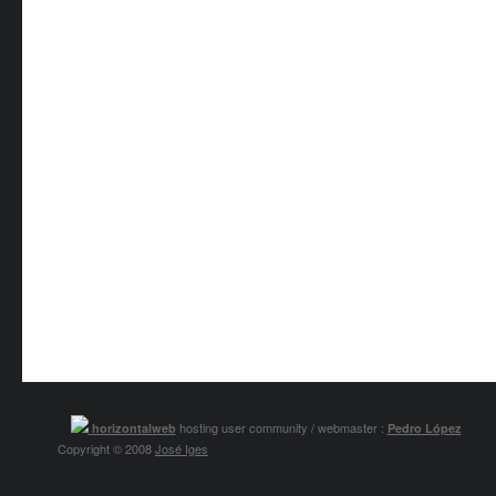
hosting user community / webmaster :
horizontalweb
Pedro López
Copyright © 2008
José Iges