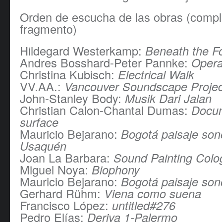
Orden de escucha de las obras (compl
fragmento)
Hildegard Westerkamp:
Beneath the Fo
Andres Bosshard-Peter Pannke:
Opera
Christina Kubisch:
Electrical Walk
VV.AA.:
Vancouver Soundscape Projec
John-Stanley Body:
Musik Dari Jalan
Christian Calon-Chantal Dumas:
Docu
surface
Mauricio Bejarano:
Bogotá paisaje son
Usaquén
Joan La Barbara:
Sound Painting Colo
Miguel Noya:
Biophony
Mauricio Bejarano:
Bogotá paisaje son
Gerhard Rühm:
Viena como suena
Francisco López:
untitled#276
Pedro Elías:
Deriva 1-Palermo