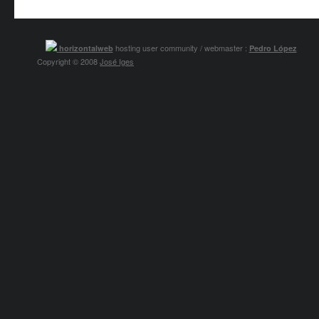
hosting user community / webmaster :
horizontalweb
Pedro López
Copyright © 2008
José Iges