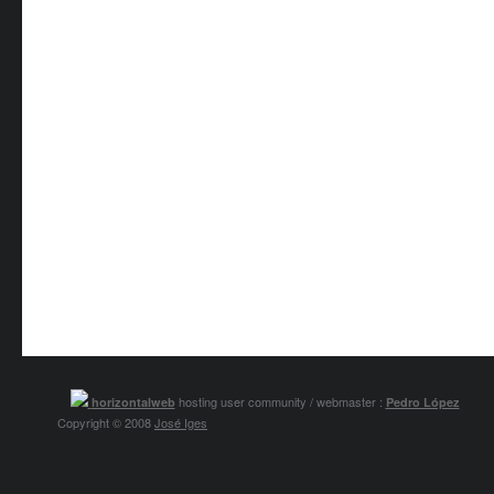
hosting user community / webmaster :
horizontalweb
Pedro López
Copyright © 2008
José Iges