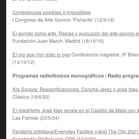
Conferencias posibles o imposibles
.
I Congreso de Arte Sonoro “Parlante” (12/4/18)
El sonido como arte. Raíces y evolución del arte sonoro
Fundación Juan March. Madrid (18/10/16)
El ojo que (no) todo lo oye
Conferencia magistral. 9ª Bien
(13/10/12)
Programas radiofónicos monográficos / Radio progr
Ars Sonora: Resignificaciones. Concha Jerez y José Ige
Clásica (19/6/25)
El madrileño José Iges recala en el Castillo de Mata con 
Las Palmas (23/5/24)
Fanfarria cotidiana/Everyday Fanfare y/and The City 202
Kunstradio-Radiokunst. ORF (12/3/23)