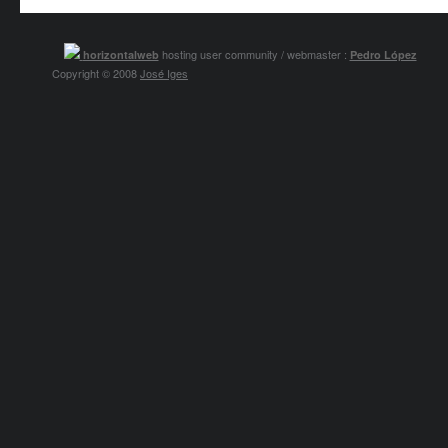
hosting user community / webmaster :
horizontalweb
Pedro López
Copyright © 2008
José Iges