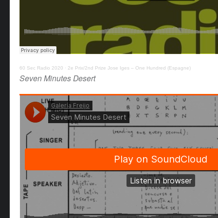
60 Sec Radio 2020
·
2e Prix/2nd Prize Jose Iges – One Hundred (Espagne)
Seven Minutes Desert