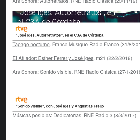
Ars Sonora: Autorretratos. RNE Radio Clásica (23/11/19)
“José Iges. Autorretratos”, en el C3A de Córdoba
Tapage nocturne
. France Musique-Radio France (31/8/20
El Afilador: Esther Ferrer y José Iges
. m21 (22/2/2018)
Ars Sonora: Sonido visible. RNE Radio Clásica (27/1/201
“Sonido visible”, con José Iges y Angustias Freijo
Músicas posibles: Dedicatorias. RNE Radio 3 (8/3/2017)