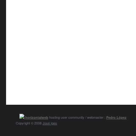
hosting user community / webmaster :
horizontalweb
Pedro López
Copyright © 2008
José Iges